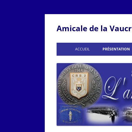
Amicale de la Vauc
ACCUEIL
PRÉSENTATION
CRÉATION
BUREAU DE
INFORMATIONS
CASERNE D
LE CANT
CRS
CRS 
HIST